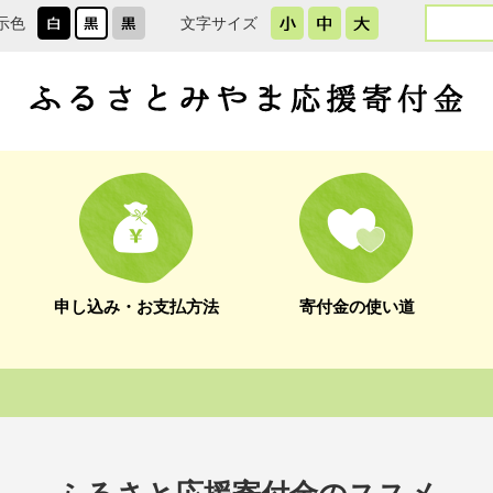
ト
示色
文字サイズ
内
検
索
申し込み・お支払方法
寄付金の使い道