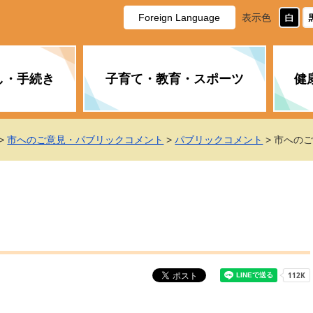
Foreign Language
表示色
し・手続き
子育て・教育・スポーツ
健
休日・夜間の急病
税金
教育
国民健康保険
企業誘致に関すること
市長の部屋
防災
水道・下水道
生涯学習
計画
商工業
市役所ご案内
>
市へのご意見・パブリックコメント
>
パブリックコメント
> 市への
PM2.5について
年金
障がい者福祉
財政状況
オスプレイ
道路・水路
高齢者福祉
広報・広聴
土木・建築
広告事業
各種相談
市民活動・市
新型コロナウ
健康づくり
職員・人事
情報公開と個
ついて
公共交通
デジタル地域
みやま市議会
企業版ふるさ