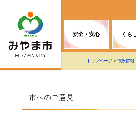
安全・安心
くら
お知らせ（安全・安心）
届け出・証明
子育て
医療
観光情報
市の政策
トップページ
>
市政情報
消防
地球温暖化対策
文化
福祉
統計情報
入札・契約
市へのご意見
移住・定住支援
予防接種
選挙
地球温暖化対策
労働・雇用
行政改革