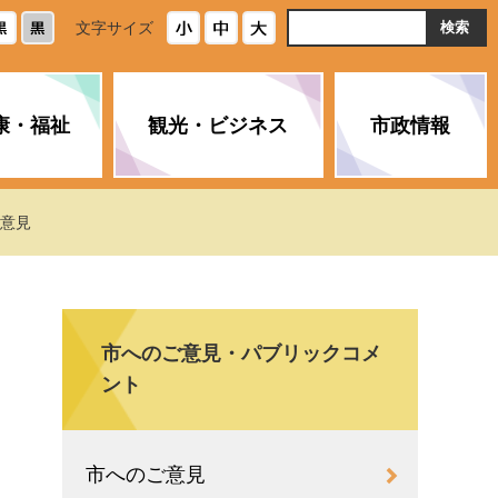
ト
文字サイズ
内
検
索
康・福祉
観光・ビジネス
市政情報
・浄化槽
生活安全情報
ごみ・リサイクル
スポーツ
後期高齢者医療制度
農林水産業
みやま市の紹介
ご意見
空き家・住宅・市営住宅
介護保険
バイオマスセンター「ルフラ
市のさまざまな計画
ン」
市へのご意見・パブリックコメ
政参加
イルス感染症に
ペット・動物・環境
市へのご意見・パブリックコ
人情報保護制度
とびうめネット
ント
メント
通貨
と納税
附属機関
市へのご意見