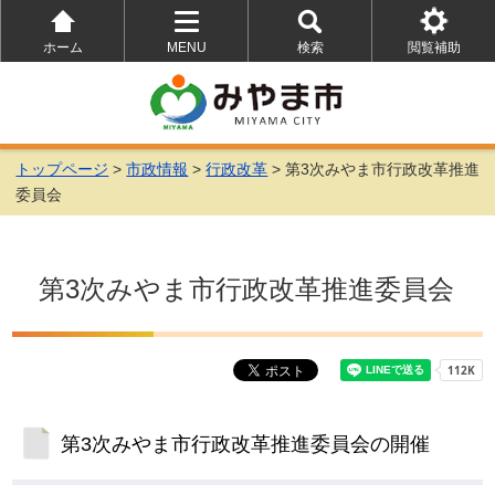
ホーム
MENU
検索
閲覧補助
を
を
を
開
開
開
く
く
く
トップページ
>
市政情報
>
行政改革
> 第3次みやま市行政改革推進
委員会
第3次みやま市行政改革推進委員会
第3次みやま市行政改革推進委員会の開催