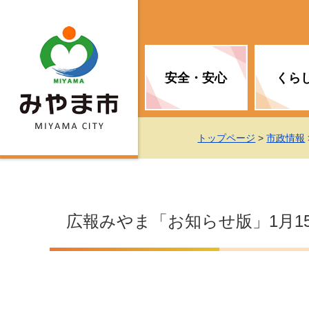
安全・安心
くら
お知らせ（安全・安心）
届け出・証明
子育て
医療
観光情報
市の政策
トップページ
>
市政情報
消防
地球温暖化対策
文化
福祉
統計情報
入札・契約
広報みやま「お知らせ版」1月1
移住・定住支援
予防接種
選挙
地球温暖化対策
労働・雇用
行政改革