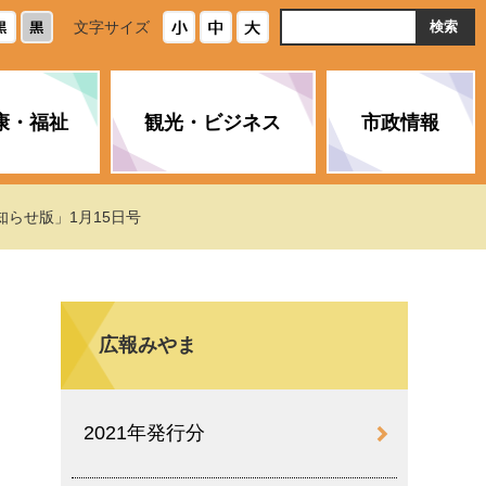
ト
文字サイズ
内
検
索
康・福祉
観光・ビジネス
市政情報
・浄化槽
生活安全情報
ごみ・リサイクル
スポーツ
後期高齢者医療制度
農林水産業
みやま市の紹介
知らせ版」1月15日号
空き家・住宅・市営住宅
介護保険
バイオマスセンター「ルフラ
市のさまざまな計画
ン」
広報みやま
政参加
イルス感染症に
ペット・動物・環境
市へのご意見・パブリックコ
人情報保護制度
とびうめネット
メント
通貨
2021年発行分
と納税
附属機関