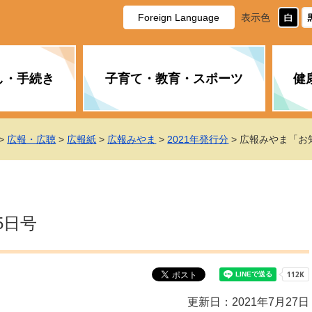
Foreign Language
表示色
し・手続き
子育て・教育・スポーツ
健
休日・夜間の急病
税金
教育
国民健康保険
企業誘致に関すること
市長の部屋
防災
水道・下水道
生涯学習
計画
商工業
市役所ご案内
>
広報・広聴
>
広報紙
>
広報みやま
>
2021年発行分
> 広報みやま「お
PM2.5について
年金
障がい者福祉
財政状況
オスプレイ
道路・水路
高齢者福祉
広報・広聴
土木・建築
広告事業
5日号
各種相談
市民活動・市
新型コロナウ
健康づくり
職員・人事
情報公開と個
ついて
公共交通
デジタル地域
みやま市議会
企業版ふるさ
更新日：2021年7月27日