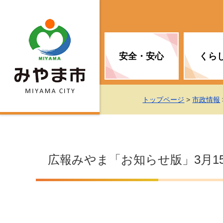
安全・安心
くら
お知らせ（安全・安心）
届け出・証明
子育て
医療
観光情報
市の政策
トップページ
>
市政情報
消防
地球温暖化対策
文化
福祉
統計情報
入札・契約
広報みやま「お知らせ版」3月1
移住・定住支援
予防接種
選挙
地球温暖化対策
労働・雇用
行政改革