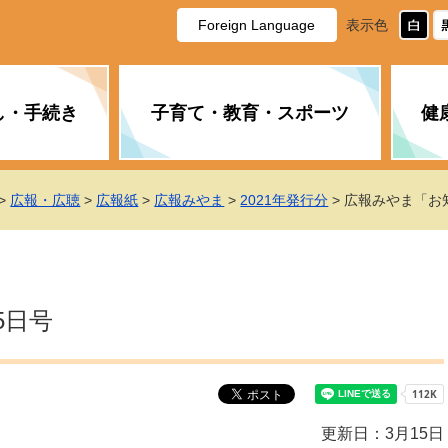
Foreign Language
表示色
し・手続き
子育て・教育・スポーツ
健
休日・夜間の急病
税金
教育
国民健康保険
企業誘致に関すること
市長の部屋
防災
水道・下水道
生涯学習
計画
商工業
市役所ご案内
>
広報・広聴
>
広報紙
>
広報みやま
>
2021年発行分
> 広報みやま「お
PM2.5について
年金
障がい者福祉
財政状況
オスプレイ
道路・水路
高齢者福祉
広報・広聴
土木・建築
広告事業
5日号
各種相談
市民活動・市
新型コロナウ
健康づくり
職員・人事
情報公開と個
ついて
公共交通
デジタル地域
みやま市議会
企業版ふるさ
更新日：3月15日