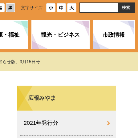
ト
文字サイズ
内
検
索
康・福祉
観光・ビジネス
市政情報
・浄化槽
生活安全情報
ごみ・リサイクル
スポーツ
後期高齢者医療制度
農林水産業
みやま市の紹介
知らせ版」3月15日号
空き家・住宅・市営住宅
介護保険
バイオマスセンター「ルフラ
市のさまざまな計画
ン」
広報みやま
政参加
イルス感染症に
ペット・動物・環境
市へのご意見・パブリックコ
人情報保護制度
とびうめネット
メント
通貨
2021年発行分
と納税
附属機関