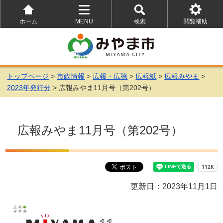
ホーム
MENU
検索
閲覧補助
を
を
を
開
開
開
く
く
く
トップページ
>
市政情報
>
広報・広聴
>
広報紙
>
広報みやま
>
2023年発行分
> 広報みやま11月号（第202号）
広報みやま11月号（第202号）
更新日：2023年11月1日