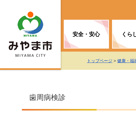
安全・安心
くら
お知らせ（安全・安心）
届け出・証明
子育て
医療
観光情報
市の政策
トップページ
>
健康・福
消防
地球温暖化対策
文化
福祉
統計情報
入札・契約
歯周病検診
移住・定住支援
予防接種
選挙
地球温暖化対策
労働・雇用
行政改革