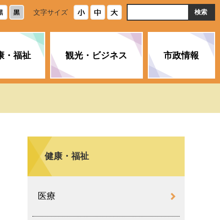
ト
文字サイズ
内
検
索
康・福祉
観光・ビジネス
市政情報
・浄化槽
生活安全情報
ごみ・リサイクル
スポーツ
後期高齢者医療制度
農林水産業
みやま市の紹介
空き家・住宅・市営住宅
介護保険
バイオマスセンター「ルフラ
市のさまざまな計画
ン」
健康・福祉
政参加
イルス感染症に
ペット・動物・環境
市へのご意見・パブリックコ
人情報保護制度
とびうめネット
メント
通貨
医療
と納税
附属機関