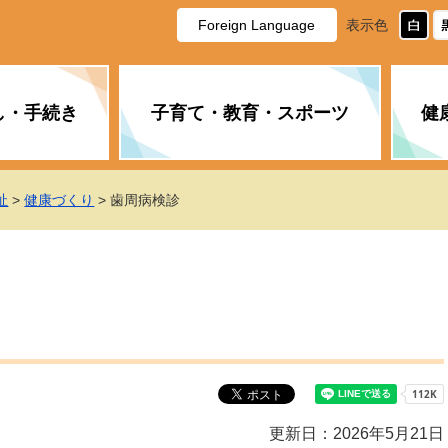
Foreign Language
表示色
し・手続き
子育て・教育・スポーツ
健
休日・夜間の急病
税金
教育
国民健康保険
企業誘致に関すること
市長の部屋
防災
水道・下水道
生涯学習
計画
商工業
市役所ご案内
祉
>
健康づくり
> 歯周病検診
PM2.5について
年金
障がい者福祉
財政状況
オスプレイ
道路・水路
高齢者福祉
広報・広聴
土木・建築
広告事業
各種相談
市民活動・市
新型コロナウ
健康づくり
職員・人事
情報公開と個
ついて
公共交通
デジタル地域
みやま市議会
企業版ふるさ
更新日：2026年5月21日