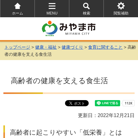
ホーム
MENU
検索
閲覧補助
を
を
を
開
開
開
く
く
く
トップページ
>
健康・福祉
>
健康づくり
>
食育に関すること
> 高齢
者の健康を支える食生活
高齢者の健康を支える食生活
更新日：2022年12月21日
高齢者に起こりやすい「低栄養」とは