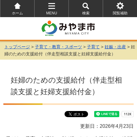
ホーム
MENU
検索
閲覧補助
を
を
を
開
開
開
く
く
く
トップページ
>
子育て・教育・スポーツ
>
子育て
>
妊娠・出産
> 妊
婦のための支援給付（伴走型相談支援と妊婦支援給付金）
妊婦のための支援給付（伴走型相
談支援と妊婦支援給付金）
更新日：2026年4月23日