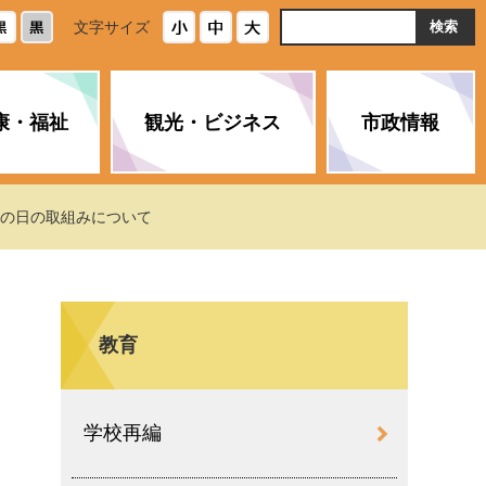
ト
文字サイズ
内
検
索
康・福祉
観光・ビジネス
市政情報
・浄化槽
生活安全情報
ごみ・リサイクル
スポーツ
後期高齢者医療制度
農林水産業
みやま市の紹介
全の日の取組みについて
空き家・住宅・市営住宅
介護保険
バイオマスセンター「ルフラ
市のさまざまな計画
ン」
教育
政参加
イルス感染症に
ペット・動物・環境
市へのご意見・パブリックコ
人情報保護制度
とびうめネット
メント
通貨
学校再編
と納税
附属機関