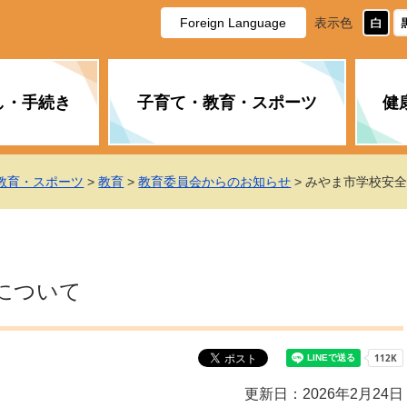
Foreign Language
表示色
し・手続き
子育て・教育・スポーツ
健
休日・夜間の急病
税金
教育
国民健康保険
企業誘致に関すること
市長の部屋
防災
水道・下水道
生涯学習
計画
商工業
市役所ご案内
教育・スポーツ
>
教育
>
教育委員会からのお知らせ
> みやま市学校安
PM2.5について
年金
障がい者福祉
財政状況
オスプレイ
道路・水路
高齢者福祉
広報・広聴
土木・建築
広告事業
について
各種相談
市民活動・市
新型コロナウ
健康づくり
職員・人事
情報公開と個
ついて
公共交通
デジタル地域
みやま市議会
企業版ふるさ
更新日：2026年2月24日