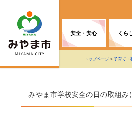
安全・安心
くら
お知らせ（安全・安心）
届け出・証明
子育て
医療
観光情報
市の政策
トップページ
>
子育て・
消防
地球温暖化対策
文化
福祉
統計情報
入札・契約
みやま市学校安全の日の取組み
移住・定住支援
予防接種
選挙
地球温暖化対策
労働・雇用
行政改革