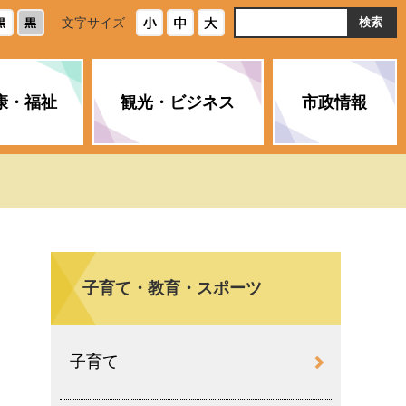
ト
文字サイズ
内
検
索
康・福祉
観光・ビジネス
市政情報
・浄化槽
生活安全情報
ごみ・リサイクル
スポーツ
後期高齢者医療制度
農林水産業
みやま市の紹介
空き家・住宅・市営住宅
介護保険
バイオマスセンター「ルフラ
市のさまざまな計画
ン」
子育て・教育・スポーツ
政参加
イルス感染症に
ペット・動物・環境
市へのご意見・パブリックコ
人情報保護制度
とびうめネット
メント
通貨
子育て
と納税
附属機関