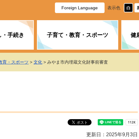
Foreign Language
表示色
し・手続き
子育て・教育・スポーツ
健
休日・夜間の急病
税金
教育
国民健康保険
企業誘致に関すること
市長の部屋
防災
水道・下水道
生涯学習
計画
商工業
市役所ご案内
教育・スポーツ
>
文化
> みやま市内埋蔵文化財事前審査
PM2.5について
年金
障がい者福祉
財政状況
オスプレイ
道路・水路
高齢者福祉
広報・広聴
土木・建築
広告事業
各種相談
市民活動・市
新型コロナウ
健康づくり
職員・人事
情報公開と個
ついて
公共交通
デジタル地域
みやま市議会
企業版ふるさ
更新日：2025年9月3日