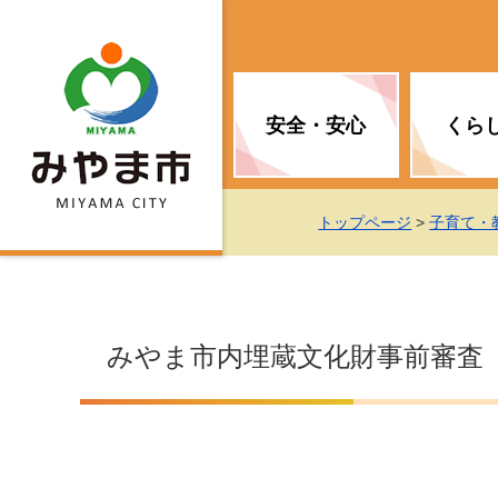
安全・安心
くら
お知らせ（安全・安心）
届け出・証明
子育て
医療
観光情報
市の政策
トップページ
>
子育て・
消防
地球温暖化対策
文化
福祉
統計情報
入札・契約
みやま市内埋蔵文化財事前審査
移住・定住支援
予防接種
選挙
地球温暖化対策
労働・雇用
行政改革