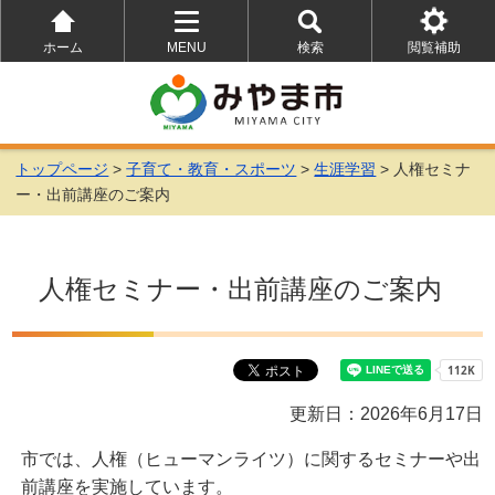
ホーム
MENU
検索
閲覧補助
を
を
を
開
開
開
く
く
く
トップページ
>
子育て・教育・スポーツ
>
生涯学習
> 人権セミナ
ー・出前講座のご案内
人権セミナー・出前講座のご案内
更新日：2026年6月17日
市では、人権（ヒューマンライツ）に関するセミナーや出
前講座を実施しています。