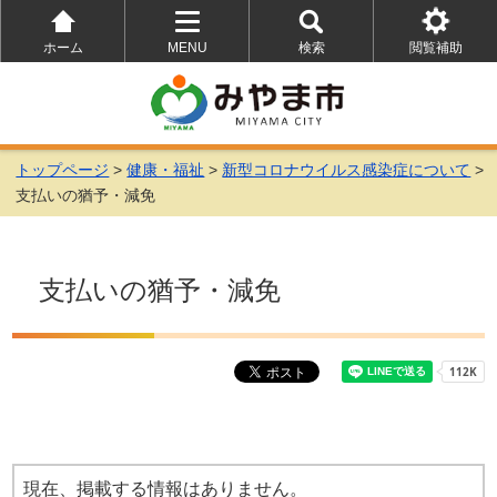
ホーム
MENU
検索
閲覧補助
を
を
を
開
開
開
く
く
く
トップページ
>
健康・福祉
>
新型コロナウイルス感染症について
>
支払いの猶予・減免
支払いの猶予・減免
現在、掲載する情報はありません。