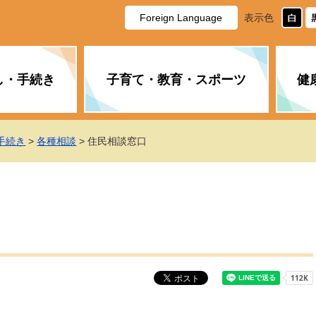
Foreign Language
表示色
し・手続き
子育て・教育・スポーツ
健
休日・夜間の急病
税金
教育
国民健康保険
企業誘致に関すること
市長の部屋
防災
水道・下水道
生涯学習
計画
商工業
市役所ご案内
手続き
>
各種相談
> 住民相談窓口
PM2.5について
年金
障がい者福祉
財政状況
オスプレイ
道路・水路
高齢者福祉
広報・広聴
土木・建築
広告事業
各種相談
市民活動・市
新型コロナウ
健康づくり
職員・人事
情報公開と個
ついて
公共交通
デジタル地域
みやま市議会
企業版ふるさ