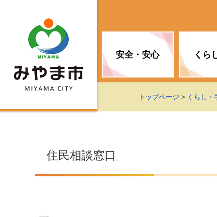
安全・安心
くら
お知らせ（安全・安心）
届け出・証明
子育て
医療
観光情報
市の政策
トップページ
>
くらし・
消防
地球温暖化対策
文化
福祉
統計情報
入札・契約
住民相談窓口
移住・定住支援
予防接種
選挙
地球温暖化対策
労働・雇用
行政改革