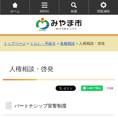
ホーム
MENU
検索
閲覧補助
を
を
を
開
開
開
く
く
く
トップページ
>
くらし・手続き
>
各種相談
> 人権相談・啓発
人権相談・啓発
パートナシップ宣誓制度