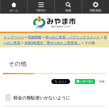
ホーム
MENU
検索
閲覧補助
を
を
を
開
開
開
く
く
く
トップページ
>
市政情報
>
市へのご意見・パブリックコメント
>
市
へのご意見
>
令和3年度分「寄せられたご意見等」
> その他
その他
税金の無駄使いがないように