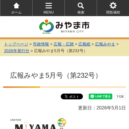
ホーム
MENU
検索
閲覧補助
を
を
を
開
開
開
く
く
く
トップページ
>
市政情報
>
広報・広聴
>
広報紙
>
広報みやま
>
2026年発行分
> 広報みやま5月号（第232号）
広報みやま5月号（第232号）
更新日：2026年5月1日