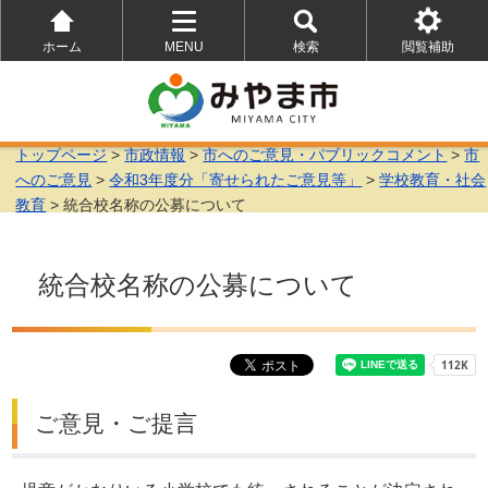
ホーム
MENU
検索
閲覧補助
を
を
を
開
開
開
く
く
く
トップページ
>
市政情報
>
市へのご意見・パブリックコメント
>
市
へのご意見
>
令和3年度分「寄せられたご意見等」
>
学校教育・社会
教育
> 統合校名称の公募について
統合校名称の公募について
ご意見・ご提言