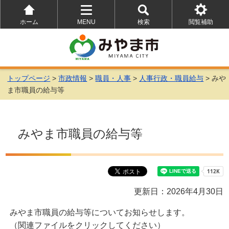
ホーム
MENU
検索
閲覧補助
を
を
を
開
開
開
く
く
く
トップページ
>
市政情報
>
職員・人事
>
人事行政・職員給与
> みや
ま市職員の給与等
みやま市職員の給与等
更新日：2026年4月30日
みやま市職員の給与等についてお知らせします。
（関連ファイルをクリックしてください）