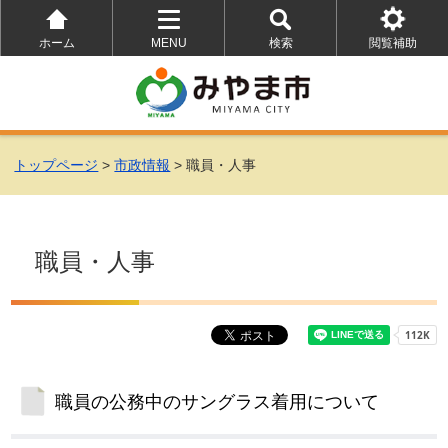
ホーム
MENU
検索
閲覧補助
を
を
を
開
開
開
く
く
く
トップページ
>
市政情報
> 職員・人事
職員・人事
職員の公務中のサングラス着用について