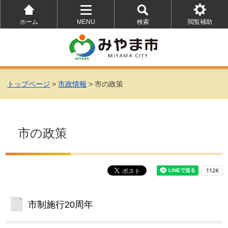
ホーム
MENU
検索
閲覧補助
を
を
を
開
開
開
く
く
く
トップページ
>
市政情報
> 市の政策
市の政策
市制施行20周年