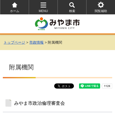
ホーム
MENU
検索
閲覧補助
を
を
を
開
開
開
く
く
く
トップページ
>
市政情報
> 附属機関
附属機関
みやま市政治倫理審査会