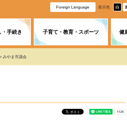
Foreign Language
表示色
し・手続き
子育て・教育・スポーツ
健
休日・夜間の急病
税金
教育
国民健康保険
企業誘致に関すること
市長の部屋
防災
水道・下水道
生涯学習
計画
商工業
市役所ご案内
> みやま市議会
PM2.5について
年金
障がい者福祉
財政状況
オスプレイ
道路・水路
高齢者福祉
広報・広聴
土木・建築
広告事業
各種相談
市民活動・市
新型コロナウ
健康づくり
職員・人事
情報公開と個
ついて
公共交通
デジタル地域
みやま市議会
企業版ふるさ