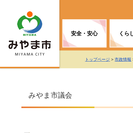
安全・安心
くら
お知らせ（安全・安心）
届け出・証明
子育て
医療
観光情報
市の政策
トップページ
>
市政情報
消防
地球温暖化対策
文化
福祉
統計情報
入札・契約
みやま市議会
移住・定住支援
予防接種
選挙
地球温暖化対策
労働・雇用
行政改革