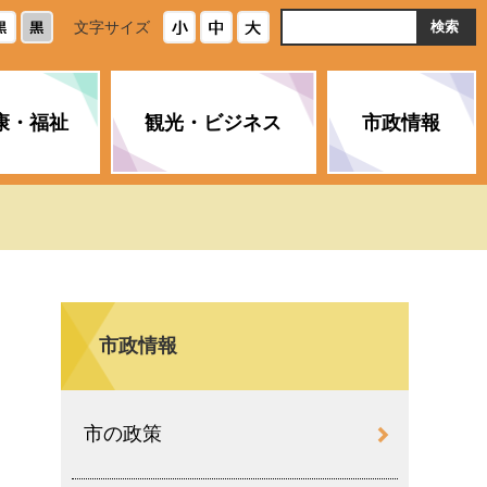
ト
文字サイズ
内
検
索
康・福祉
観光・ビジネス
市政情報
・浄化槽
生活安全情報
ごみ・リサイクル
スポーツ
後期高齢者医療制度
農林水産業
みやま市の紹介
空き家・住宅・市営住宅
介護保険
バイオマスセンター「ルフラ
市のさまざまな計画
ン」
市政情報
政参加
イルス感染症に
ペット・動物・環境
市へのご意見・パブリックコ
人情報保護制度
とびうめネット
メント
通貨
市の政策
と納税
附属機関