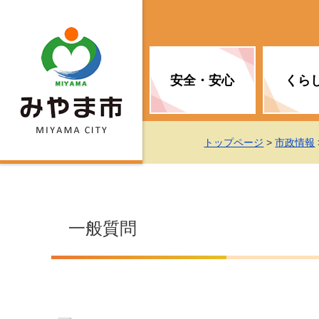
安全・安心
くら
お知らせ（安全・安心）
届け出・証明
子育て
医療
観光情報
市の政策
トップページ
>
市政情報
消防
地球温暖化対策
文化
福祉
統計情報
入札・契約
一般質問
移住・定住支援
予防接種
選挙
地球温暖化対策
労働・雇用
行政改革