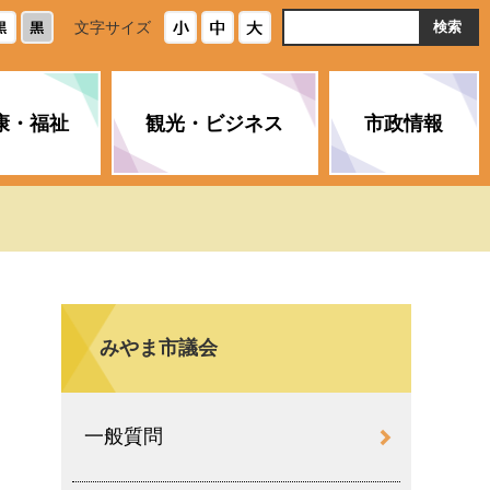
ト
文字サイズ
内
検
索
康・福祉
観光・ビジネス
市政情報
・浄化槽
生活安全情報
ごみ・リサイクル
スポーツ
後期高齢者医療制度
農林水産業
みやま市の紹介
空き家・住宅・市営住宅
介護保険
バイオマスセンター「ルフラ
市のさまざまな計画
ン」
みやま市議会
政参加
イルス感染症に
ペット・動物・環境
市へのご意見・パブリックコ
人情報保護制度
とびうめネット
メント
通貨
一般質問
と納税
附属機関