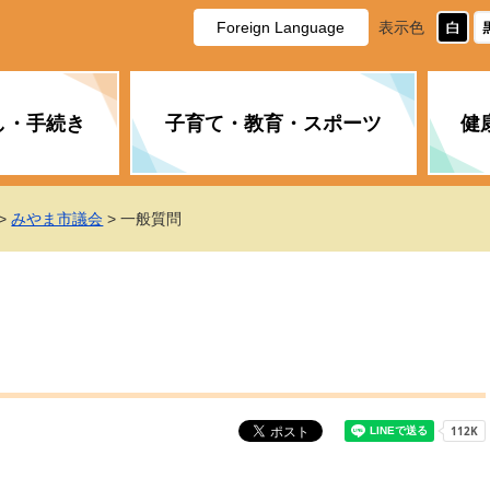
Foreign Language
表示色
し・手続き
子育て・教育・スポーツ
健
休日・夜間の急病
税金
教育
国民健康保険
企業誘致に関すること
市長の部屋
防災
水道・下水道
生涯学習
計画
商工業
市役所ご案内
>
みやま市議会
> 一般質問
PM2.5について
年金
障がい者福祉
財政状況
オスプレイ
道路・水路
高齢者福祉
広報・広聴
土木・建築
広告事業
各種相談
市民活動・市
新型コロナウ
健康づくり
職員・人事
情報公開と個
ついて
公共交通
デジタル地域
みやま市議会
企業版ふるさ