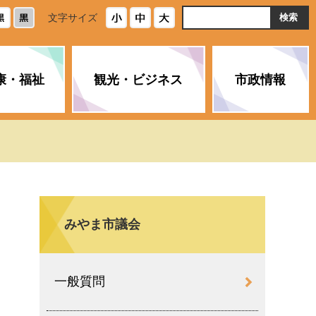
ト
文字サイズ
内
検
索
康・福祉
観光・ビジネス
市政情報
・浄化槽
生活安全情報
ごみ・リサイクル
スポーツ
後期高齢者医療制度
農林水産業
みやま市の紹介
空き家・住宅・市営住宅
介護保険
バイオマスセンター「ルフラ
市のさまざまな計画
ン」
みやま市議会
政参加
イルス感染症に
ペット・動物・環境
市へのご意見・パブリックコ
人情報保護制度
とびうめネット
メント
通貨
一般質問
と納税
附属機関