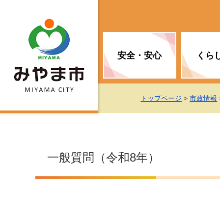
安全・安心
くら
お知らせ（安全・安心）
届け出・証明
子育て
医療
観光情報
市の政策
トップページ
>
市政情報
消防
地球温暖化対策
文化
福祉
統計情報
入札・契約
一般質問（令和8年）
移住・定住支援
予防接種
選挙
地球温暖化対策
労働・雇用
行政改革