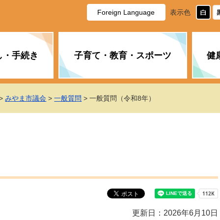
Foreign Language
表示色
し・手続き
子育て・教育・スポーツ
健
休日・夜間の急病
税金
教育
国民健康保険
企業誘致に関すること
市長の部屋
防災
水道・下水道
生涯学習
計画
商工業
市役所ご案内
>
みやま市議会
>
一般質問
> 一般質問（令和8年）
PM2.5について
年金
障がい者福祉
財政状況
オスプレイ
道路・水路
高齢者福祉
広報・広聴
土木・建築
広告事業
各種相談
市民活動・市
新型コロナウ
健康づくり
職員・人事
情報公開と個
ついて
公共交通
デジタル地域
みやま市議会
企業版ふるさ
更新日：2026年6月10日