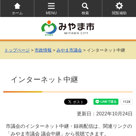
ホーム
MENU
検索
閲覧補助
を
を
を
開
開
開
く
く
く
トップページ
>
市政情報
>
みやま市議会
> インターネット中継
インターネット中継
更新日：2022年10月24日
市議会のインターネット中継・録画配信は、関連リンクの
「みやま市議会 議会中継」から視聴できます。