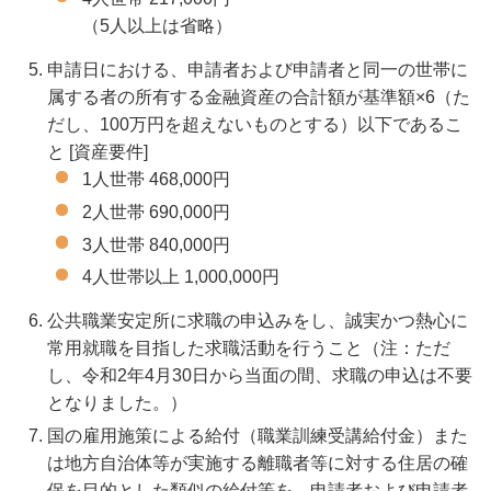
（5人以上は省略）
申請日における、申請者および申請者と同一の世帯に
属する者の所有する金融資産の合計額が基準額×6（た
だし、100万円を超えないものとする）以下であるこ
と [資産要件]
1人世帯 468,000円
2人世帯 690,000円
3人世帯 840,000円
4人世帯以上 1,000,000円
公共職業安定所に求職の申込みをし、誠実かつ熱心に
常用就職を目指した求職活動を行うこと（注：ただ
し、令和2年4月30日から当面の間、求職の申込は不要
となりました。）
国の雇用施策による給付（職業訓練受講給付金）また
は地方自治体等が実施する離職者等に対する住居の確
保を目的とした類似の給付等を、申請者および申請者