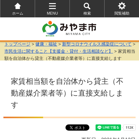
ホーム
MENU
検索
閲覧補助
を
を
を
開
開
開
く
く
く
トップページ
>
健康・福祉
>
新型コロナウイルス感染症について
>
市民生活に関すること【支援金・貸付・生活相談など】
> 家賃相当
額を自治体から貸主（不動産媒介業者等）に直接支給します
家賃相当額を自治体から貸主（不
動産媒介業者等）に直接支給しま
す