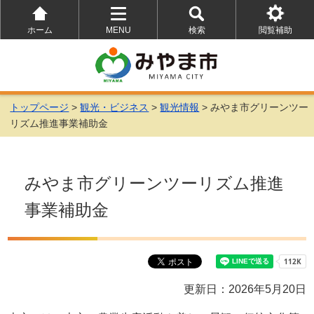
ホーム
MENU
検索
閲覧補助
を
を
を
開
開
開
く
く
く
トップページ
>
観光・ビジネス
>
観光情報
> みやま市グリーンツー
リズム推進事業補助金
みやま市グリーンツーリズム推進
事業補助金
更新日：2026年5月20日