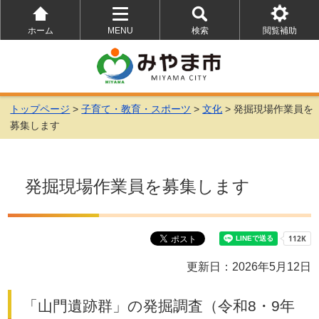
ホーム
MENU
検索
閲覧補助
を
を
を
開
開
開
く
く
く
トップページ
>
子育て・教育・スポーツ
>
文化
> 発掘現場作業員を
募集します
発掘現場作業員を募集します
更新日：2026年5月12日
「山門遺跡群」の発掘調査（令和8・9年