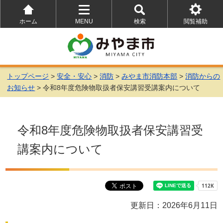
ホーム
MENU
検索
閲覧補助
を
を
を
開
開
開
く
く
く
トップページ
>
安全・安心
>
消防
>
みやま市消防本部
>
消防からの
お知らせ
> 令和8年度危険物取扱者保安講習受講案内について
令和8年度危険物取扱者保安講習受
講案内について
更新日：2026年6月11日