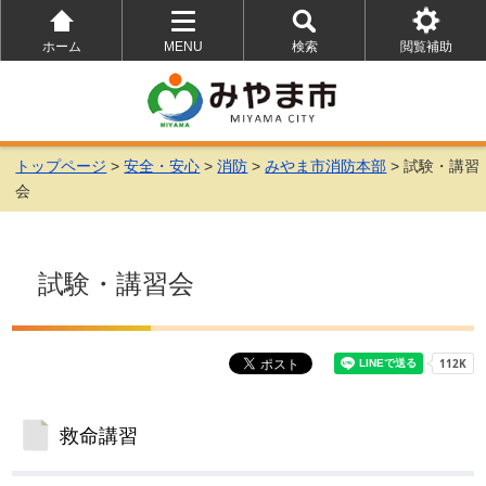
ホーム
MENU
検索
閲覧補助
を
を
を
開
開
開
く
く
く
トップページ
>
安全・安心
>
消防
>
みやま市消防本部
> 試験・講習
会
試験・講習会
救命講習