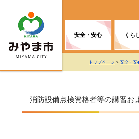
安全・安心
くら
お知らせ（安全・安心）
届け出・証明
子育て
医療
観光情報
市の政策
トップページ
>
安全・安
消防
地球温暖化対策
文化
福祉
統計情報
入札・契約
消防設備点検資格者等の講習お
移住・定住支援
予防接種
選挙
地球温暖化対策
労働・雇用
行政改革