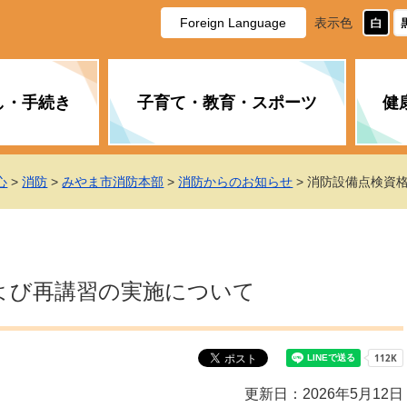
Foreign Language
表示色
し・手続き
子育て・教育・スポーツ
健
休日・夜間の急病
税金
教育
国民健康保険
企業誘致に関すること
市長の部屋
防災
水道・下水道
生涯学習
計画
商工業
市役所ご案内
心
>
消防
>
みやま市消防本部
>
消防からのお知らせ
> 消防設備点検資
PM2.5について
年金
障がい者福祉
財政状況
オスプレイ
道路・水路
高齢者福祉
広報・広聴
土木・建築
広告事業
よび再講習の実施について
各種相談
市民活動・市
新型コロナウ
健康づくり
職員・人事
情報公開と個
ついて
公共交通
デジタル地域
みやま市議会
企業版ふるさ
更新日：2026年5月12日