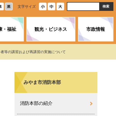
ト
文字サイズ
内
検
索
康・福祉
観光・ビジネス
市政情報
・浄化槽
生活安全情報
ごみ・リサイクル
スポーツ
後期高齢者医療制度
農林水産業
みやま市の紹介
格者等の講習および再講習の実施について
空き家・住宅・市営住宅
介護保険
バイオマスセンター「ルフラ
市のさまざまな計画
ン」
みやま市消防本部
政参加
イルス感染症に
ペット・動物・環境
市へのご意見・パブリックコ
人情報保護制度
とびうめネット
メント
通貨
消防本部の紹介
と納税
附属機関