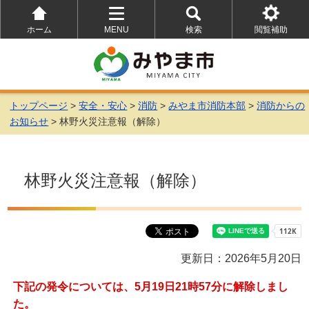
ホーム
MENU
検索
閲覧補助
を
を
を
開
開
開
く
く
く
トップページ
>
安全・安心
>
消防
>
みやま市消防本部
>
消防からの
お知らせ
> 林野火災注意報（解除）
林野火災注意報（解除）
更新日：2026年5月20日
下記の発令については、5月19日21時57分に解除しまし
た。