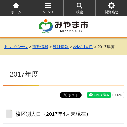
ホーム
MENU
検索
閲覧補助
を
を
を
開
開
開
く
く
く
トップページ
>
市政情報
>
統計情報
>
校区別人口
> 2017年度
2017年度
校区別人口（2017年4月末現在）