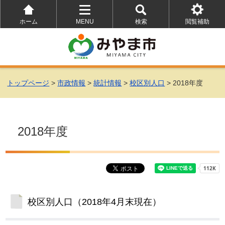
ホーム
MENU
検索
閲覧補助
を
を
を
開
開
開
く
く
く
トップページ
>
市政情報
>
統計情報
>
校区別人口
> 2018年度
2018年度
校区別人口（2018年4月末現在）