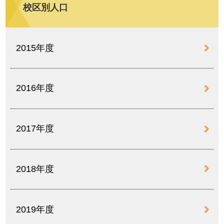
校区別人口
2015年度
2016年度
2017年度
2018年度
2019年度