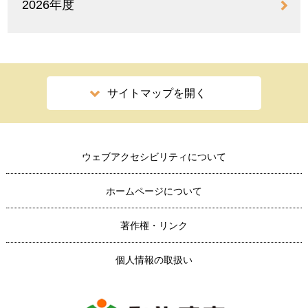
2026年度
サイトマップを開く
ウェブアクセシビリティについて
ホームページについて
著作権・リンク
個人情報の取扱い