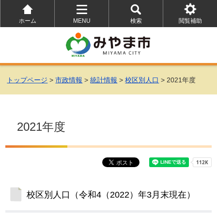
ホーム
MENU
検索
閲覧補助
を
を
を
開
開
開
く
く
く
トップページ
>
市政情報
>
統計情報
>
校区別人口
> 2021年度
2021年度
校区別人口（令和4（2022）年3月末現在）