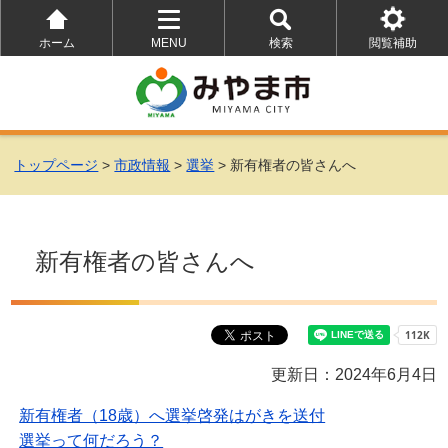
ホーム
MENU
検索
閲覧補助
を
を
を
開
開
開
く
く
く
トップページ
>
市政情報
>
選挙
> 新有権者の皆さんへ
新有権者の皆さんへ
更新日：2024年6月4日
新有権者（18歳）へ選挙啓発はがきを送付
選挙って何だろう？