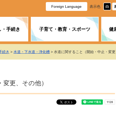
Foreign Language
表示色
し・手続き
子育て・教育・スポーツ
健
休日・夜間の急病
税金
教育
国民健康保険
企業誘致に関すること
市長の部屋
防災
水道・下水道
生涯学習
計画
商工業
市役所ご案内
手続き
>
水道・下水道・浄化槽
> 水道に関すること（開始・中止・変
PM2.5について
年金
障がい者福祉
財政状況
オスプレイ
道路・水路
高齢者福祉
広報・広聴
土木・建築
広告事業
・変更、その他）
各種相談
市民活動・市
新型コロナウ
健康づくり
職員・人事
情報公開と個
ついて
公共交通
デジタル地域
みやま市議会
企業版ふるさ