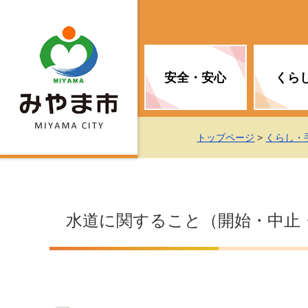
安全・安心
くら
お知らせ（安全・安心）
届け出・証明
子育て
医療
観光情報
市の政策
トップページ
>
くらし・
消防
地球温暖化対策
文化
福祉
統計情報
入札・契約
水道に関すること（開始・中止
移住・定住支援
予防接種
選挙
地球温暖化対策
労働・雇用
行政改革