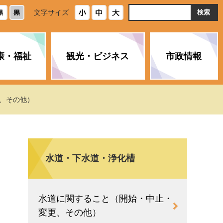
ト
文字サイズ
内
検
索
康・福祉
観光・ビジネス
市政情報
・浄化槽
生活安全情報
ごみ・リサイクル
スポーツ
後期高齢者医療制度
農林水産業
みやま市の紹介
更、その他）
空き家・住宅・市営住宅
介護保険
バイオマスセンター「ルフラ
市のさまざまな計画
ン」
水道・下水道・浄化槽
政参加
イルス感染症に
ペット・動物・環境
市へのご意見・パブリックコ
人情報保護制度
とびうめネット
メント
通貨
水道に関すること（開始・中止・
と納税
附属機関
変更、その他）