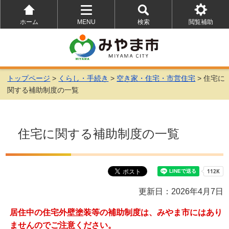
ホーム
MENU
検索
閲覧補助
を
を
を
開
開
開
く
く
く
トップページ
>
くらし・手続き
>
空き家・住宅・市営住宅
> 住宅に
関する補助制度の一覧
住宅に関する補助制度の一覧
更新日：2026年4月7日
居住中の住宅外壁塗装等の補助制度は、みやま市にはあり
ませんのでご注意ください。